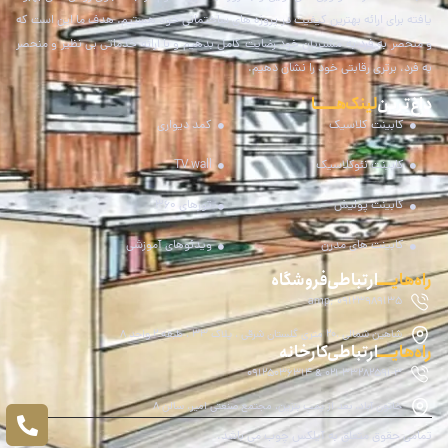
یافته برای ارائه بهترین کیفیت در پروژه های ساختمانی خود هستیم. هدف ما این است که
و منحصر به فرد به مشتریان خود رضایت کامل بدهیم و با ارائه خدماتی بی نظیر و منحصر
به فرد، برتری رقابتی خود را نشان دهیم.
داغ‌ترین
لینک هـــــا
کابینت کلاسیک
کمد دیواری
کابینت نئوکلاسیک
TV wall
کابینت پولیش
تورهای 360
کابینت های مدرن
ویدئوهای آموزشی
راه‌هایــــ
ارتباطی فروشگاه
amp; 09123989135
شاهین شمالی ،20 متری گلستان شرقی ، پلاک 33 ، طبقه 2 واحد 8
راه‌هایــــ
ارتباطی کارخانه
021-33282591-3 & 09125036314
خاتون آباد، بعد از پمپ بنزین، مجتمع صنعتی امیر، سالن 8
تمامی حقوق متعلق به آیلکس چوب می باشد.