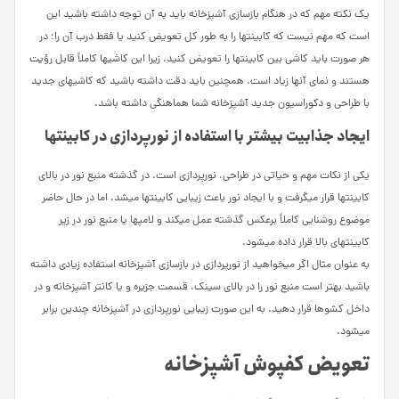
یک نکته مهم که در هنگام بازسازی آشپزخانه باید به آن توجه داشته باشید این
است که مهم نیست که کابینت­ها را به طور کل تعویض کنید یا فقط درب آن را؛ در
هر صورت باید کاشی بین کابینت­ها را تعویض کنید. زیرا این کاشی­ها کاملاً قابل رؤیت
هستند و نمای آنها زیاد است. همچنین باید دقت داشته باشید که کاشی­های جدید
با طراحی و دکوراسیون جدید آشپزخانه شما هماهنگی داشته باشد.
ایجاد جذابیت بیشتر با استفاده از نورپردازی در کابینت­ها
یکی از نکات مهم و حیاتی در طراحی، نورپردازی است. در گذشته منبع نور در بالای
کابینت­ها قرار می­گرفت و با ایجاد نور باعث زیبایی کابینت­ها می­شد. اما در حال حاضر
موضوع روشنایی کاملاً برعکس گذشته عمل می­کند و لامپ­ها یا منبع نور در زیر
کابینت­های بالا قرار داده می­شود.
به عنوان مثال اگر می­خواهید از نورپردازی در بازسازی آشپزخانه استفاده زیادی داشته
باشید بهتر است منبع نور را در بالای سینک، قسمت جزیره و یا کانتر آشپزخانه و در
داخل کشوها قرار دهید. به این صورت زیبایی نورپردازی در آشپزخانه چندین برابر
می­شود.
تعویض کفپوش آشپزخانه