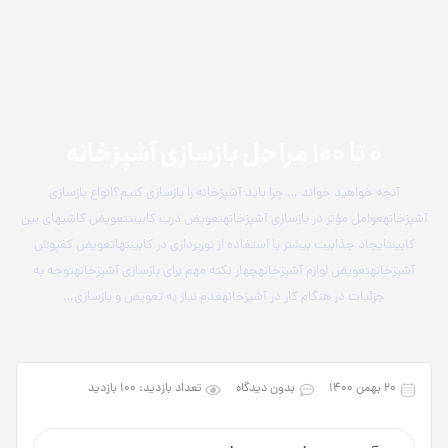
article
0 تا 100 مراحل بازسازی آشپزخانه
آنچه خواهید خواند … چرا باید آشپزخانه را بازسازی کنیم؟انواع بازسازی
آشپزخانهعوامل مؤثر در بازسازی آشپزخانهتعویض درب کابینتتعویض کاشی­های بین
کابینتایجاد جذابیت بیشتر با استفاده از نورپردازی در کابینت­هاتعویض کفپوش
آشپزخانهتعویض لوازم آشپزخانهچهار نکته مهم برای بازسازی آشپزخانهتوجه به
جزئیات در هنگام کار در آشپزخانهعدم نیاز به تعویض و بازسازی…
۲۰ بهمن ۱۴۰۰
بدون دیدگاه
تعداد بازدید: 100 بازدید