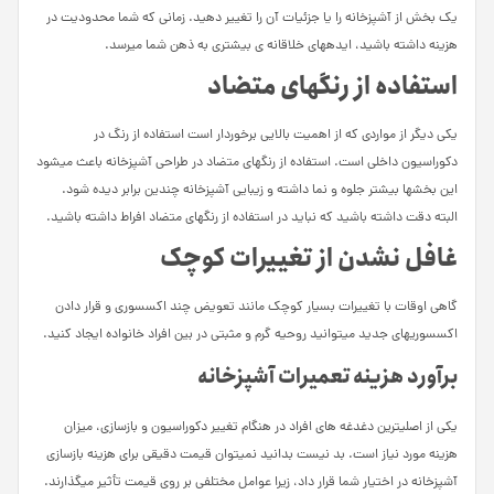
یک بخش از آشپزخانه را یا جزئیات آن را تغییر دهید. زمانی که شما محدودیت در
هزینه داشته باشید، ایده­های خلاقانه­ ی بیشتری به ذهن شما می­رسد.
استفاده از رنگ­های متضاد
یکی دیگر از مواردی که از اهمیت بالایی برخوردار است استفاده از رنگ در
دکوراسیون داخلی است. استفاده از رنگ­های متضاد در طراحی آشپزخانه باعث می­شود
این بخش­ها بیشتر جلوه و نما داشته و زیبایی آشپزخانه چندین برابر دیده شود.
البته دقت داشته باشید که نباید در استفاده از رنگ­های متضاد افراط داشته باشید.
غافل نشدن از تغییرات کوچک
گاهی اوقات با تغییرات بسیار کوچک مانند تعویض چند اکسسوری و قرار دادن
اکسسوری­های جدید می­توانید روحیه گرم و مثبتی در بین افراد خانواده ایجاد کنید.
برآورد هزینه تعمیرات آشپزخانه
یکی از اصلی­ترین دغدغه ­های افراد در هنگام تغییر دکوراسیون و بازسازی، میزان
هزینه مورد نیاز است. بد نیست بدانید نمی­توان قیمت دقیقی برای هزینه بازسازی
آشپزخانه در اختیار شما قرار داد، زیرا عوامل مختلفی بر روی قیمت تأثیر می­گذارند.