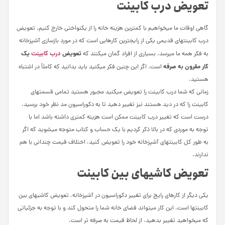
تعویض درب کابینت
گاهی اوقات ما می­خواهیم با کمترین هزینه خانه را از یکنواختی خارج کنیم. تعویض
درب کابینت­های قدیمی یکی از رایج­ترین کارهایی است که در مورد بازسازی آشپزخانه
تعویض
درب کابینت
یک
به فکر همه ما می­رسد. بسیاری از افراد گمان می­کنند که
کار مقرون به صرفه
است. اگر این چنین فکر می­کنید باید بدانید که کاملاً در اشتباه
هستید.
زمانی که شما درب کابینت را تعویض می­کنید مجبور هستید تمامی قسمت­های
کابینت را که در دید هستند نیز تغییر دهید تا به دکوراسیون مد نظر خود برسید.
درست است که تغییر درب کابینت ممکن است هزینه کمتری داشته باشد اما با
توجه به موردی که در بالا ذکر کردیم با یک حساب و کتاب متوجه می­شوید که اگر
به طور کل کابینت­های آشپزخانه خود را تعویض کنید، اختلاف قیمت چندانی با هم
ندارند.
تعویض کاشی­های بین کابینت
یکی دیگر از کارهای رایج برای تغییر دکوراسیون در آشپزخانه، تعویض کاشی­های بین
کابینت­ها است. این کار می­تواند فضای خانه شما را متحول کند و با توجه به جزئیاتی
که می­خواهید تغییر بدهید، از لحاظ قیمت به صرفه­ تر است.