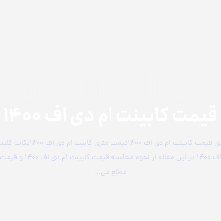
article
قیمت کابینت ام دی اف 1400
آنچه خواهید خواند … آخرین قیمت ک
افآخرین قیمت کابینت ام دی اف
مطلع می…