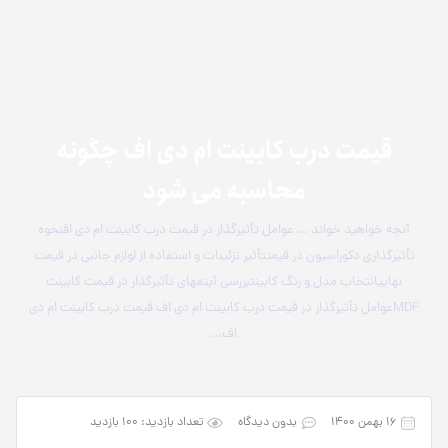
article
قیمت درب کابینت ام دی اف چگونه
محاسبه می ­شود
آنچه خواهید خواند … عوامل تأثیرگذار در قیمت درب کابینت ام دی افنحوه
تأثیرگذاری دکوراسیون در قیمتتأثیر تزئینات و استفاده از لوازم جانبی در قیمت
نهاییانتخاب مدل و رنگ کابینتبررسی آیتم­های تأثیرگذار در قیمت کابینت
MDFعوامل تأثیرگذار در قیمت درب کابینت ام دی اف قیمت درب کابینت ام دی
اف…
۱۶ بهمن ۱۴۰۰
بدون دیدگاه
تعداد بازدید: 100 بازدید