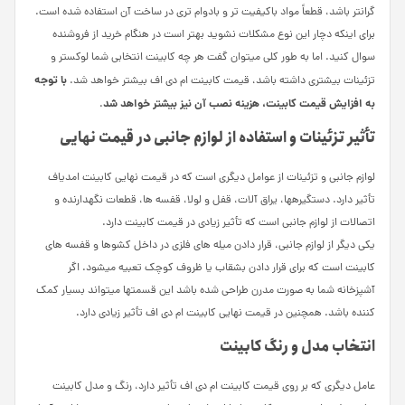
گران­تر باشد، قطعاً مواد باکیفیت­ تر و بادوام­ تری در ساخت آن استفاده شده است.
برای اینکه دچار این نوع مشکلات نشوید بهتر است در هنگام خرید از فروشنده
سوال کنید. اما به طور کلی می­توان گفت هر چه کابینت انتخابی شما لوکس­تر و
با توجه
تزئینات بیشتری داشته باشد، قیمت کابینت ام دی اف بیشتر خواهد شد.
به افزایش قیمت کابینت، هزینه نصب آن نیز بیشتر خواهد شد
.
تأثیر تزئینات و استفاده از لوازم جانبی در قیمت نهایی
لوازم جانبی و تزئینات از عوامل دیگری است که در قیمت نهایی کابینت ام­دی­اف
تأثیر دارد. دستگیره­ها، یراق آلات، قفل و لولا، قفسه­ ها، قطعات نگهدارنده و
اتصالات از لوازم جانبی است که تأثیر زیادی در قیمت کابینت دارد.
یکی دیگر از لوازم جانبی، قرار دادن میله­ های فلزی در داخل کشوها و قفسه­ های
کابینت است که برای قرار دادن بشقاب یا ظروف کوچک تعبیه می­شود. اگر
آشپزخانه شما به صورت مدرن طراحی شده باشد این قسمت­ها می­تواند بسیار کمک
کننده باشد. همچنین در قیمت نهایی کابینت ام دی اف تأثیر زیادی دارد.
انتخاب مدل و رنگ کابینت
عامل دیگری که بر روی قیمت کابینت ام دی اف تأثیر دارد، رنگ و مدل کابینت