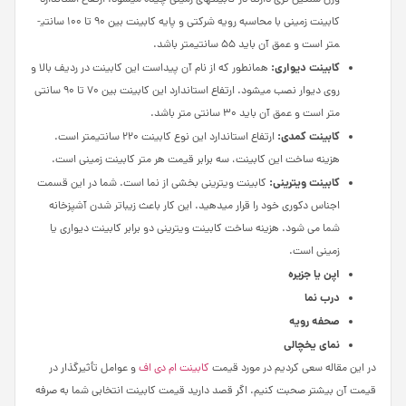
کابینت زمینی با محاسبه رویه شرکتی و پایه کابینت بین 90 تا 100 سانتی­
متر است و عمق آن باید 55 سانتی­متر باشد.
کابینت دیواری:
همانطور که از نام آن پیداست این کابینت در ردیف بالا و
روی دیوار نصب می­شود. ارتفاع استاندارد این کابینت بین 70 تا 90 سانتی
متر است و عمق آن باید 30 سانتی متر باشد.
کابینت کمدی:
ارتفاع استاندارد این نوع کابینت 220 سانتی­متر است.
هزینه ساخت این کابینت، سه برابر قیمت هر متر کابینت زمینی است.
کابینت ویترینی:
کابینت ویترینی بخشی از نما است. شما در این قسمت
اجناس دکوری خود را قرار می­دهید. این کار باعث زیباتر شدن آشپزخانه
شما می­ شود. هزینه ساخت کابینت ویترینی دو برابر کابینت دیواری یا
زمینی است.
اپن یا جزیره
درب نما
صحفه رویه
نمای یخچالی
در این مقاله سعی کردیم در مورد قیمت
کابینت ام دی اف
و عوامل تأثیرگذار در
قیمت آن بیشتر صحبت کنیم. اگر قصد دارید قیمت کابینت انتخابی شما به صرفه