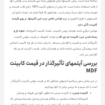
ساخته شده است. برخی کابینت­ها دارای طرح­های ساده ­تری هستند و در طراحی آنها
از قاب استفاده نشده است. اما برخی از مدل­های کابینتMDF دارای قاب هستند و
هزینه ساخت آنها نسبتاً بیشتر است. همانطور که قبلاً اشاره شد تعداد کشو (در
طراحی خاص درب این کابینت­ها، بر روی قیمت
کابینت­های با طرح لاکچری) و نوع
کابینت تأثیر دارد
.
نحوه باز و
عوامل دیگری مانند طرح­دار بودن کابینت، تعداد کابینت آشپزخانه،
بسته شدن درب کابینت ام دی اف
و تعداد کشوها، در قیمت نهایی کابینت
تأثیرگذار است و قیمت را افزایش می­دهد. به زبان ساده ­تر هر چه کابینت انتخابی
شما پیچیدگی بیشتری داشته باشد و طرح­دارتر باشد، قیمت کابینت ام دی اف
افزایش می یابد.
بررسی آیتم­های تأثیرگذار در قیمت کابینت
MDF
در این بخش سعی می­کنیم آیتم­های مختلفی که بر قیمت نهایی کابینت تأثیرگذار
است را نام ببریم و به بررسی برخی از آنها بپردازیم.
کابینت زمینی:
از کابینت زمینی به منظور نگهداری ظروف و وسایل
آشپزخانه استفاده می­کنیم. در هنگام چیدمان وسایل همیشه وسایلی که
وزن سنگین­ تری دارند در کابینت­های زمینی چیده می­شود. ارتفاع استاندارد