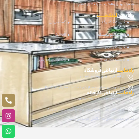
به فرد، برتری رقابتی خود را نشان دهیم.
داغ‌ترین
لینک هـــــا
کابینت کلاسیک
کمد دیواری
کابینت نئوکلاسیک
TV wall
کابینت پولیش
تورهای 360
کابینت های مدرن
ویدئوهای آموزشی
راه‌هایــــ
ارتباطی فروشگاه
021-77413470 & 09123989135
سی متری نیرو هوایی، بعد از کوچه سادات اصفهانی، پلاک 26
راه‌هایــــ
ارتباطی کارخانه
021-33282591-3 & 09125036314
خاتون آباد، بعد از پمپ بنزین، مجتمع صنعتی امیر، سالن 8
تمامی حقوق متعلق به آیلکس چوب می باشد.