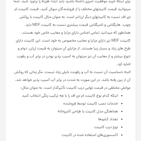
برای اینکه خرید موفقیت آمیزی داشته باشید باید ابتدا هزینه را برآورد کنید. شما
می­توانید قیمت کابینت­های مختلف را از فروشندگان سوال کنید. قیمت کابینت ام
دی اف نسبت به کابینت­های دیگر ارزان­تر است. به عنوان مثال کابینت با روکش
چوب، های­گلاس و لامی­گلاس قیمت بیشتری نسبت به کابینت MDF دارد.
همانطور که می­دانید تمامی اجناس دارای مزایا و معایب خاص خود هستند.
کابینت MDF نیز دارای مزایا و معایب مخصوص به خود است. این کابینت دارای
طرح­ های زیاد و بسیار زیبا هستند. از مزایای آن می­توان به قیمت ارزان، دوام و
تنوع بیشتر و از معایب آن نیز می­توان به آسیب­ پذیر بودن در برابر آب و رطوب
اشاره کرد.
البته حساسیت آن نسبت به آب و رطوبت خیلی زیاد نیست. مگر زمانی که روکش
آن از بین رفته باشد. در این صورت به شدت در برابر آب آسیب پذیر خواهد شد.
عواملی مختلفی در قیمت نهایی درب کابینت تأثیرگذار است. به عنوان مثال:
اینکه کدام نوع کابینت ام دی اف را با چه ترکیب رنگی انتخاب کنید
خدمات نصب کابینت توسط فروشنده
هماهنگی مدل کابینت با طراحی آشپزخانه
تعداد کشوها
نوع درب کابینت
اکسسوری‌های استفاده شده در کابینت