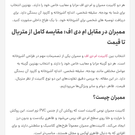
هر دو کابینت ممبران و ام دی اف مزایا و معایب خاص خود را دارند. بهترین انتخاب
برای شما به بودجه، سلیقه شخصی، اندازه آشپزخانه و کاربرد آن بستگی دارد. برای
دریافت توصیه های شخصی برای آشپزخانه خود، با یک طراح داخلی مشورت کنید.
ممبران در مقابل ام دی اف: مقایسه کامل از متریال
تا قیمت
انتخاب بین
کابینت ام دی اف
و ممبران یکی از تصمیمات مهم در طراحی آشپزخانه
است. هر دو گزینه مزایا و معایب خاص خود را دارند و انتخاب بهترین گزینه به
عوامل مختلفی مانند بودجه، سلیقه شخصی، اندازه آشپزخانه و کاربرد آن بستگی
دارد. در این مقاله، به بررسی دقیق تفاوت‌های این دو نوع کابینت از نظر متریال،
قیمت، ظاهر، دوام و سایر ویژگی‌ها می‌پردازیم.
ممبران چیست؟
کابینت ممبران نوعی کابینت است که روکش آن از جنس PVC نرم است. این روکش
با حرارت و خلا روی سطح ام دی اف پرس می‌شود و ظاهری یکدست و بدون درز
ایجاد می‌کند. کابینت‌های ممبران معمولاً طرح‌های کلاسیک و سلطنتی دارند و برای
افرادی که به دنبال ظاهری لوکس و مجلل هستند، مناسب‌تر است.