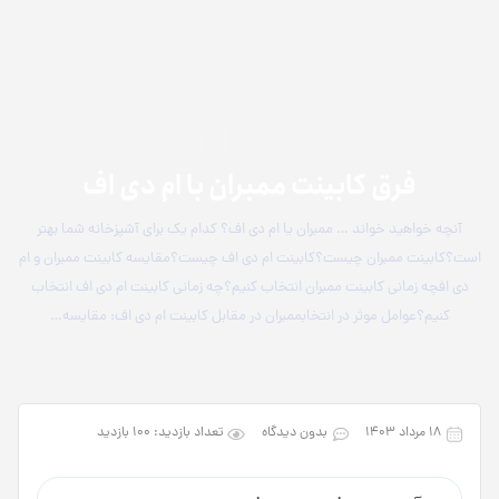
article
فرق کابینت ممبران با ام دی اف
آنچه خواهید خواند … ممبران یا ام دی اف؟ کدام یک برای آشپزخانه شما بهتر
است؟کابینت ممبران چیست؟کابینت ام دی اف چیست؟مقایسه کابینت ممبران و ام
دی افچه زمانی کابینت ممبران انتخاب کنیم؟چه زمانی کابینت ام دی اف انتخاب
کنیم؟عوامل موثر در انتخابممبران در مقابل کابینت ام دی اف: مقایسه…
۱۸ مرداد ۱۴۰۳
بدون دیدگاه
تعداد بازدید: 100 بازدید