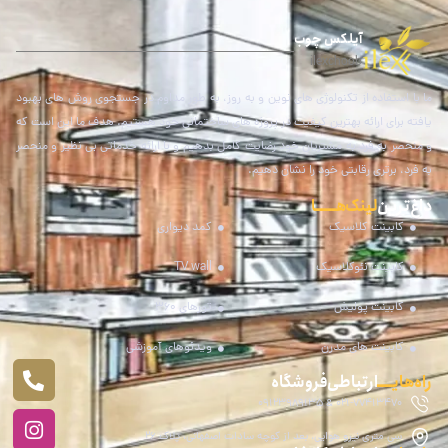
آیلکس چوب
ilexchoob
ما با استفاده از تکنولوژی های نوین و به روز، به طور مداوم در جستجوی روش های بهبود
یافته برای ارائه بهترین کیفیت در پروژه های ساختمانی خود هستیم. هدف ما این است که
و منحصر به فرد به مشتریان خود رضایت کامل بدهیم و با ارائه خدماتی بی نظیر و منحصر
به فرد، برتری رقابتی خود را نشان دهیم.
داغ‌ترین
لینک هـــــا
کابینت کلاسیک
کمد دیواری
کابینت نئوکلاسیک
TV wall
کابینت پولیش
تورهای 360
کابینت های مدرن
ویدئوهای آموزشی
راه‌هایــــ
ارتباطی فروشگاه
021-77413470 & 09123989135
سی متری نیرو هوایی، بعد از کوچه سادات اصفهانی، پلاک 26