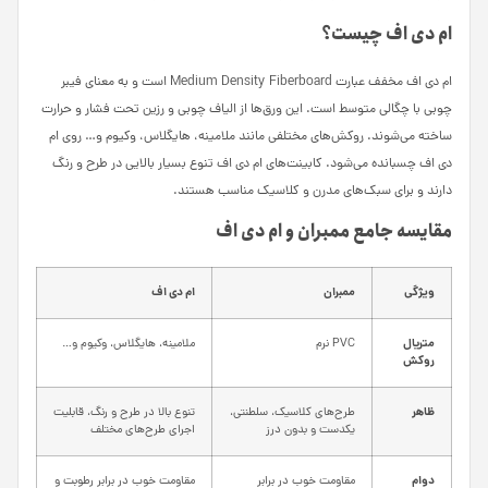
ام دی اف چیست؟
ام دی اف مخفف عبارت Medium Density Fiberboard است و به معنای فیبر
چوبی با چگالی متوسط است. این ورق‌ها از الیاف چوبی و رزین تحت فشار و حرارت
ساخته می‌شوند. روکش‌های مختلفی مانند ملامینه، هایگلاس، وکیوم و… روی ام
دی اف چسبانده می‌شود. کابینت‌های ام دی اف تنوع بسیار بالایی در طرح و رنگ
دارند و برای سبک‌های مدرن و کلاسیک مناسب هستند.
مقایسه جامع ممبران و ام دی اف
ویژگی
ممبران
ام دی اف
متریال
PVC نرم
ملامینه، هایگلاس، وکیوم و…
روکش
ظاهر
طرح‌های کلاسیک، سلطنتی،
تنوع بالا در طرح و رنگ، قابلیت
یکدست و بدون درز
اجرای طرح‌های مختلف
دوام
مقاومت خوب در برابر
مقاومت خوب در برابر رطوبت و