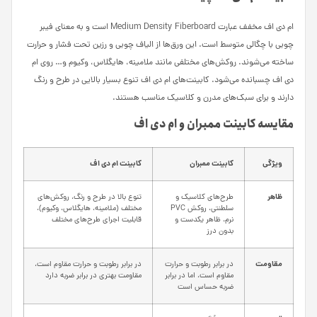
ام دی اف مخفف عبارت Medium Density Fiberboard است و به معنای فیبر
چوبی با چگالی متوسط است. این ورق‌ها از الیاف چوبی و رزین تحت فشار و حرارت
ساخته می‌شوند. روکش‌های مختلفی مانند ملامینه، هایگلاس، وکیوم و… روی ام
دی اف چسبانده می‌شود. کابینت‌های ام دی اف تنوع بسیار بالایی در طرح و رنگ
دارند و برای سبک‌های مدرن و کلاسیک مناسب هستند.
مقایسه کابینت ممبران و ام دی اف
ویژگی
کابینت ممبران
کابینت ام دی اف
ظاهر
طرح‌های کلاسیک و
تنوع بالا در طرح و رنگ، روکش‌های
سلطنتی، روکش PVC
مختلف (ملامینه، هایگلاس، وکیوم)،
نرم، ظاهر یکدست و
قابلیت اجرای طرح‌های مختلف
بدون درز
مقاومت
در برابر رطوبت و حرارت
در برابر رطوبت و حرارت مقاوم است،
مقاوم است، اما در برابر
مقاومت بهتری در برابر ضربه دارد
ضربه حساس است