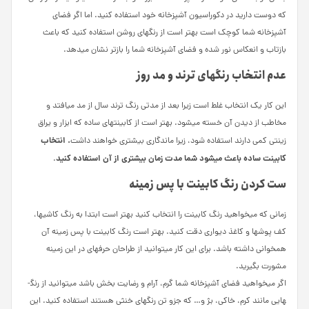
که دوست دارید در دکوراسیون آشپزخانه خود استفاده کنید. اما اگر فضای
آشپزخانه شما کوچک است بهتر است از رنگ­های روشن استفاده کنید که باعث
بازتاب و انعکاس نور شده و فضای آشپزخانه شما را بازتر نشان می­دهد.
عدم انتخاب رنگ­های ترند و مد روز
این کار یک انتخاب غلط است زیرا بعد از مدتی رنگ ترند سال از مد می­افتد و
مخاطب از دیدن آن خسته می­شود. بهتر است از کابینت­های ساده که ابزار و یراق
. انتخاب
زینتی کمی دارند استفاده شود، زیرا ماندگاری بیشتری خواهند داشت
کابینت ساده باعث می­شود شما مدت زمان بیشتری از آن استفاده کنید
.
ست کردن رنگ کابینت با پس زمینه
زمانی که می­خواهید رنگ کابینت را انتخاب کنید بهتر است ابتدا به رنگ کاشی­ها،
کف پوش­ها و کاغذ دیواری دقت کنید. بهتر است رنگ کابینت با پس زمینه آن
همخوانی داشته باشد. برای این کار می­توانید از طراحان حرفه­ای در این زمینه
مشورت بگیرید.
اگر می­خواهید فضای آشپزخانه شما گرم، آرام و رضایت بخش باشد می­توانید از رنگ­
هایی مانند کرم، خاکی، بژ و… که جزو تن رنگ­های خنثی هستند استفاده کنید. این