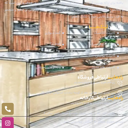
یافته برای ارائه بهترین کیفیت در پروژه های ساختمانی خود هستیم. هدف ما این است که
و منحصر به فرد به مشتریان خود رضایت کامل بدهیم و با ارائه خدماتی بی نظیر و منحصر
به فرد، برتری رقابتی خود را نشان دهیم.
داغ‌ترین
لینک هـــــا
کابینت کلاسیک
کمد دیواری
کابینت نئوکلاسیک
TV wall
کابینت پولیش
تورهای 360
کابینت های مدرن
ویدئوهای آموزشی
راه‌هایــــ
ارتباطی فروشگاه
021-77413470 & 09123989135
سی متری نیرو هوایی، بعد از کوچه سادات اصفهانی، پلاک 26
راه‌هایــــ
ارتباطی کارخانه
021-33282591-3 & 09125036314
خاتون آباد، بعد از پمپ بنزین، مجتمع صنعتی امیر، سالن 8
تمامی حقوق متعلق به آیلکس چوب می باشد.