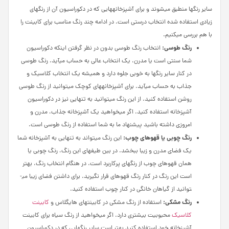
سایر رنگ­ها منطبق می­شوند و برای آشپزخانه­هایی که در دکوراسیون آن از رنگ­های
زیادی استفاده شده انتخاب درستی است. در ادامه چند رنگ مناسب برای کابینت را
با هم بررسی می­کنیم.
رنگ طوسی:
انتخاب رنگ طوسی بدون در نظر گرفتن اینکه دکوراسیون
شما سنتی است یا مدرن، یک انتخاب عالی به حساب می­آید. رنگ طوسی
در کنار سایر رنگ­ها به خوبی جلوه دارد و همیشه یک انتخاب کلاسیک و
جذاب به حساب می­آید. برای آشپزخانه­های کوچک می­توانید از رنگ طوسی
روشن استفاده کنید. از این رنگ می­توانید به تنهایی نیز در دکوراسیون
آشپزخانه استفاده کنید. اگر می­خواهید یک آشپزخانه جذاب، مدرن و
امروزی داشته باشید پیشنهاد ما به شما استفاده از رنگ طوسی است.
رنگ چوبی یا قهوه­ای چوب:
این رنگ می­تواند به تنهایی به آشپزخانه شما
یک فضای مدرن و زیبا ببخشد. در بین طیف­های این رنگ، رنگ چوبی یا
همان قهوه­ای چوب از رنگ­های پرکاربرد است. در هنگام انتخاب رنگ، بهتر
است این رنگ در کنار رنگ قهوه­ای قرار نگیرید. برای داشتن فضای زیبا می­
توانید از گیاهان خانگی در کنار چوب استفاده کنید.
رنگ مشکی:
استفاده از رنگ مشکی در کابینت­های های­گلاس و
کابینت
کلاسیک
محبوبیت بیشتری دارد. اگر می­خواهید از رنگ سیاه برای کابینت
آشپزخانه خود استفاده کنید بهتر است سایر رنگ­هایی که در دکوراسیون