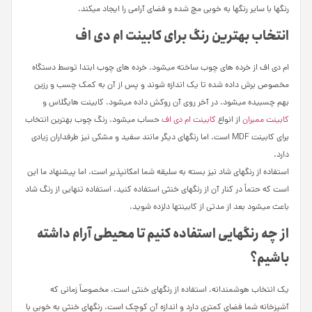
رنگ­ها با سایر رنگ­ها به خوبی مچ شده و فضای آرامی را ایجاد می­کند.
انتخاب بهترین رنگ برای کابینت ام دی اف
ام ­دی­ اف از خرده ­های چوب ساخته می­شود. خرده ­های چوب ابتدا توسط دستگاه
مخصوص برش داده شده تا یک اندازه شوند و پس از آن به کمک چسب و رزین
بهم چسبیده می­شود. در آخر روی آن روکش داده می­شود. کابینت های­گلاس و
کابینت ممبران
از انواع
کابینت ام دی اف
حساب می­شود. رنگ چوب بهترین انتخاب
برای کابینت MDF است. اما رنگ­های دیگر مانند سفید و مشکی نیز طرفداران زیادی
دارد.
استفاده از رنگ­های شاد نیز بسته به سلیقه شما امکان­پذیر است. اما پیشنهاد ما این
است که حتماً در کنار آن از رنگ­های خنثی استفاده کنید. استفاده تنهایی از رنگ شاد
باعث می­شود بعد از مدتی از کابینت­ها دلزده شوید.
از چه رنگ­هایی استفاده کنیم تا محیطی آرام داشته
باشیم؟
یک انتخاب هوشمندانه، استفاده از رنگ­های خنثی است. مخصوصاً زمانی که
آشپزخانه شما فضای کمتری دارد و اندازه آن کوچک است. رنگ­های خنثی به خوبی با