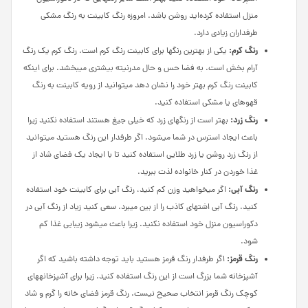
منزل استفاده کرده‌اید روشن باشد. امروزه رنگ کابینت به رنگ مشکی
طرفداران زیادی دارد.
رنگ کرم:
یکی از بهترین رنگ­ها برای کابینت رنگ کرم است. رنگ کرم یک رنگ
آرام بخش است. به فضا حس و حال مدرنیته بیشتری می­بخشد. برای اینکه
کابینت رنگ کرم بهتر خود را نشان دهد می­توانید از رویه کابینت به رنگ
قهوه­ای یا مشکی استفاده کنید.
رنگ زرد:
بهتر است از رنگ­های زرد که خیلی جیغ هستند استفاده نکنید زیرا
باعث ایجاد استرس در شما می­شود. اگر طرفدار این رنگ هستید می­توانید
از رنگ زرد روشن یا زرد طلایی استفاده کنید تا با ایجاد یک فضای شاد از
غذا خوردن در کنار خانواده لذت ببرید.
رنگ آبی:
اگر می­خواهید وزن کم کنید، رنگ آبی برای کابینت خود استفاده
کنید. رنگ آبی اشتهای کاذب را از بین می­برد. سعی کنید زیاد از رنگ آبی در
دکوراسیون منزل خود استفاده نکنید. زیرا باعث می­شود زیبایی غذا کم
شود.
رنگ قرمز:
اگر طرفدار رنگ قرمز هستید باید توجه داشته باشید که اگر
آشپزخانه شما بزرگ است از این رنگ استفاده کنید. زیرا برای آشپزخانه­های
کوچک رنگ قرمز انتخاب صحیح نیست. رنگ قرمز فضای خانه را گرم و شاد