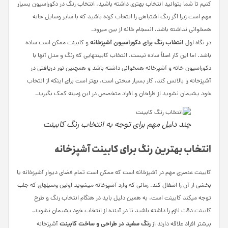
کنیم تا شما بتوانید انتخاب بهتری داشته باشید. انتخاب رنگ در دکوراسیون بسیار
مهم است زیرا اگر رنگ اشتباهی را انتخاب کرده باشید که با سایر وسایل خانه
همخوانی نداشته باشد، انسجام خانه از بین می­رود.
انتخاب رنگ برای دکوراسیون آشپزخانه
در نگاه اول
و کابینت ممکن است ساده
باشد. اما این کار اصلاً ساده نیست. انتخاب کابینت­هایی که رنگ و مدل آنها با
دکوراسیون خانه و آشپزخانه همخوانی داشته باشد و همچنین نور دریافتی در
آشپزخانه را بالانس کند، کار بسیار سختی است. بهتر است برای اینکه از انتخاب
خود پشیمان نشوید از طراحان و افراد متخصص در این زمینه کمک بگیرید.
چند دلیل مهم برای توجه به انتخاب رنگ کابینت
انتخاب بهترین رنگ برای کابینت آشپزخانه
کابینت عنصری مهم در آشپزخانه است که ممکن است تمام فضای دیوار آشپزخانه یا
بخشی از آن را اشغال کند. زمانی که وارد آشپزخانه می­شوید اولین وسیله­ای که جلب
توجه می­کند کابینت است. به همین دلیل باید در هنگام انتخاب رنگ و طرح
کابینت دقت لازم را داشته باشید تا در آینده از انتخاب خود پشیمان نشوید.
رنگ سفید در طراحی و ساخت کابینت
بیشتر افراد علاقه دارند از
آشپزخانه