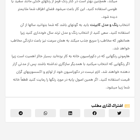
می­کند. همچنین بهتر است در کنار رنگ قرمز از رنگ­های خنثی مانند سفید یا
طوسی استفاده کنید. این کار باعث می­شود فضای اطراف شما ملایم­تر
دیده شود.
رنگ و مدل کابینت
انتخاب
باید به گونه­ای باشد که شما بتوانید سالها از آن
استفاده کنید. سعی کنید از انتخاب رنگ و مدل ترند سال خودداری کنید زیرا
همانطور که مخاطب را سریع جذب می­کند به همان سرعت نیز باعث دلزدگی مخاطب
خواهد شد.
هارمونی رنگ­هایی که در دکوراسیون خانه به کار برده‌اید بسیار حائز اهمیت است زیرا
اگر رنگ­هایی که انتخاب می­کنید با همدیگر سازگاری نداشته باشند پس از مدتی آزار
دهنده خواهند شد. لازم نیست در دکوراسیون خود از لوازم و اکسسوری­های گران
قیمت استفاده کنید. اگر همین اصول پایه در مورد رنگ­ها را رعایت کنید قطعاً خانه
شما زیبا می­شود.
اشتراک گذاری مطلب